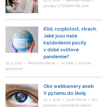
25. 5. 2020
Berenika Veselá
povídky
,
LITERÁRNÍ PŘÍLOHA
Klid, rozplizlost, strach.
Jaké jsou naše
každodenní pocity
v době světové
pandemie?
25. 5. 2020
Petra Kohoutková
ze světa
,
z domova
,
společnost
Oko webkamery aneb
V pyžamu do školy
23. 5. 2020
Lucie Říhová
pro
pobavení
,
humoristické okénko