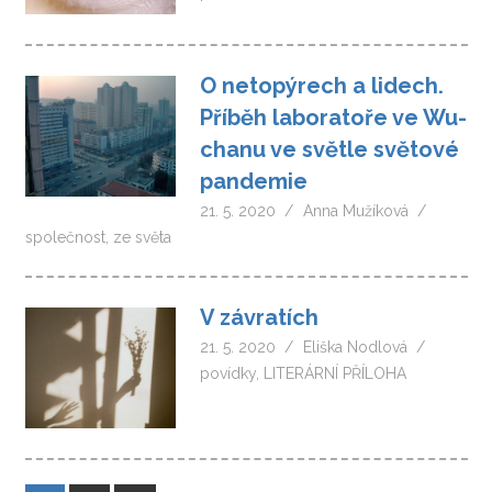
O netopýrech a lidech.
Příběh laboratoře ve Wu-
chanu ve světle světové
pandemie
21. 5. 2020
Anna Mužíková
společnost
,
ze světa
V závratích
21. 5. 2020
Eliška Nodlová
povídky
,
LITERÁRNÍ PŘÍLOHA