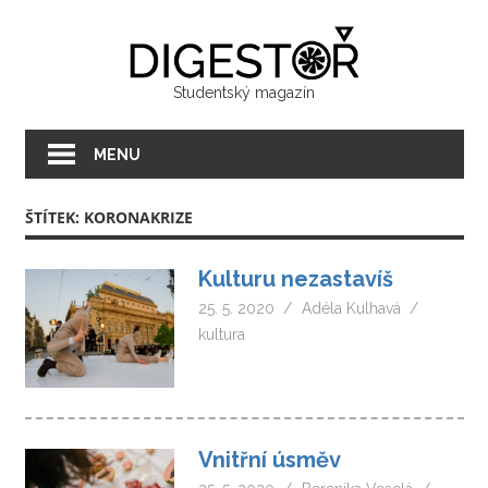
Přeskočit
Digest
na
text
Studentský magazín
MENU
ŠTÍTEK:
KORONAKRIZE
Kulturu nezastavíš
25. 5. 2020
Adéla Kulhavá
kultura
Vnitřní úsměv