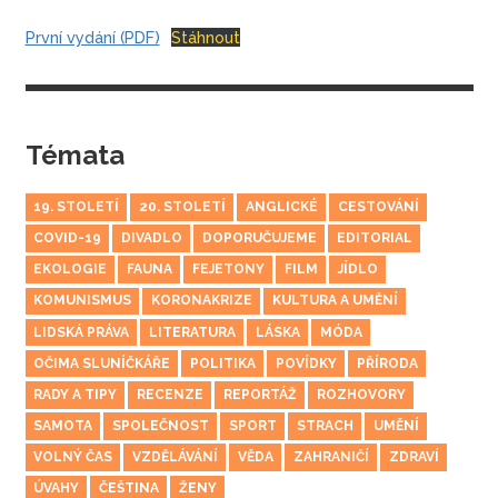
První vydání (PDF)
Stáhnout
Témata
19. STOLETÍ
20. STOLETÍ
ANGLICKÉ
CESTOVÁNÍ
COVID-19
DIVADLO
DOPORUČUJEME
EDITORIAL
EKOLOGIE
FAUNA
FEJETONY
FILM
JÍDLO
KOMUNISMUS
KORONAKRIZE
KULTURA A UMĚNÍ
LIDSKÁ PRÁVA
LITERATURA
LÁSKA
MÓDA
OČIMA SLUNÍČKÁŘE
POLITIKA
POVÍDKY
PŘÍRODA
RADY A TIPY
RECENZE
REPORTÁŽ
ROZHOVORY
SAMOTA
SPOLEČNOST
SPORT
STRACH
UMĚNÍ
VOLNÝ ČAS
VZDĚLÁVÁNÍ
VĚDA
ZAHRANIČÍ
ZDRAVÍ
ÚVAHY
ČEŠTINA
ŽENY