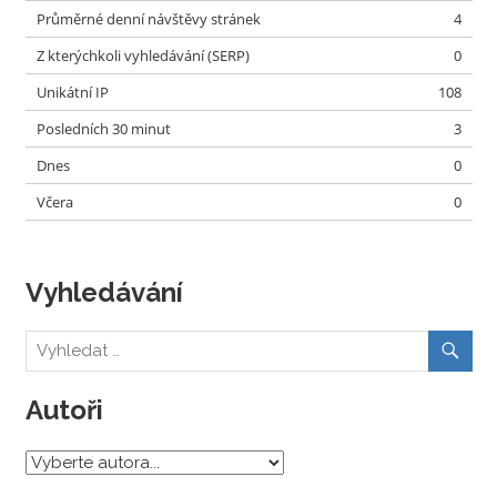
Průměrné denní návštěvy stránek
4
Z kterýchkoli vyhledávání (SERP)
0
Unikátní IP
108
Posledních 30 minut
3
Dnes
0
Včera
0
Vyhledávání
Autoři