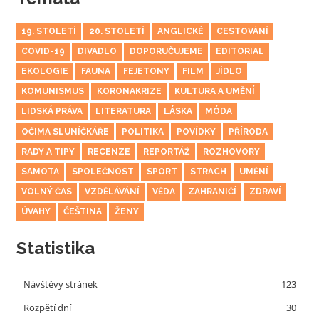
19. STOLETÍ
20. STOLETÍ
ANGLICKÉ
CESTOVÁNÍ
COVID-19
DIVADLO
DOPORUČUJEME
EDITORIAL
EKOLOGIE
FAUNA
FEJETONY
FILM
JÍDLO
KOMUNISMUS
KORONAKRIZE
KULTURA A UMĚNÍ
LIDSKÁ PRÁVA
LITERATURA
LÁSKA
MÓDA
OČIMA SLUNÍČKÁŘE
POLITIKA
POVÍDKY
PŘÍRODA
RADY A TIPY
RECENZE
REPORTÁŽ
ROZHOVORY
SAMOTA
SPOLEČNOST
SPORT
STRACH
UMĚNÍ
VOLNÝ ČAS
VZDĚLÁVÁNÍ
VĚDA
ZAHRANIČÍ
ZDRAVÍ
ÚVAHY
ČEŠTINA
ŽENY
Statistika
Návštěvy stránek
123
Rozpětí dní
30