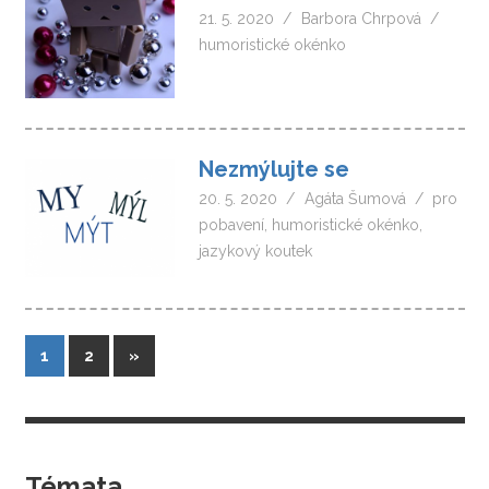
21. 5. 2020
Barbora Chrpová
humoristické okénko
Nezmýlujte se
20. 5. 2020
Agáta Šumová
pro
pobavení
,
humoristické okénko
,
jazykový koutek
Stránkování
Další
1
2
»
příspěvky
příspěvků
Témata