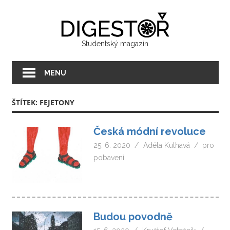
Přeskočit
Digest
na
text
Studentský magazín
MENU
ŠTÍTEK:
FEJETONY
Česká módní revoluce
25. 6. 2020
Adéla Kulhavá
pro
pobavení
Budou povodně