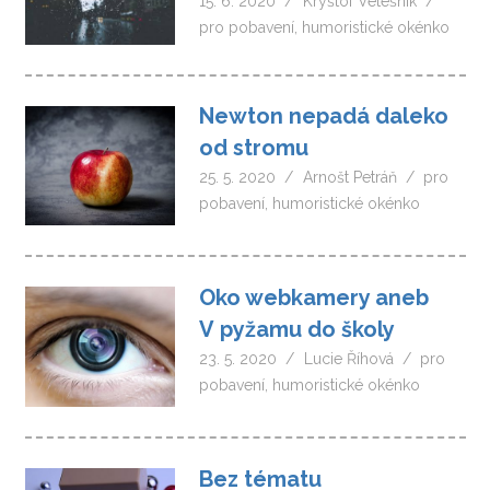
15. 6. 2020
Kryštof Vetešník
pro pobavení
,
humoristické okénko
Newton nepadá daleko
od stromu
25. 5. 2020
Arnošt Petráň
pro
pobavení
,
humoristické okénko
Oko webkamery aneb
V pyžamu do školy
23. 5. 2020
Lucie Říhová
pro
pobavení
,
humoristické okénko
Bez tématu