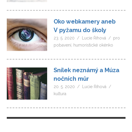
Oko webkamery aneb
V pyžamu do školy
23. 5. 2020
Lucie Říhová
pro
pobavení
,
humoristické okénko
Snílek neznámý a Múza
nočních můr
20. 5. 2020
Lucie Říhová
kultura