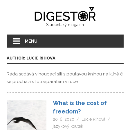
Přeskočit
Digest
na
text
Studentský magazín
MENU
AUTHOR: LUCIE ŘÍHOVÁ
Ráda sedává v houpací síti s poutavou knihou na klíně či
se prochází s fotoaparátem v ruce.
What is the cost of
freedom?
20. 6. 2020
Lucie Říhová
jazykový koutek