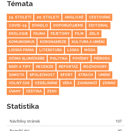
Témata
19. STOLETÍ
20. STOLETÍ
ANGLICKÉ
CESTOVÁNÍ
COVID-19
DIVADLO
DOPORUČUJEME
EDITORIAL
EKOLOGIE
FAUNA
FEJETONY
FILM
JÍDLO
KOMUNISMUS
KORONAKRIZE
KULTURA A UMĚNÍ
LIDSKÁ PRÁVA
LITERATURA
LÁSKA
MÓDA
OČIMA SLUNÍČKÁŘE
POLITIKA
POVÍDKY
PŘÍRODA
RADY A TIPY
RECENZE
REPORTÁŽ
ROZHOVORY
SAMOTA
SPOLEČNOST
SPORT
STRACH
UMĚNÍ
VOLNÝ ČAS
VZDĚLÁVÁNÍ
VĚDA
ZAHRANIČÍ
ZDRAVÍ
ÚVAHY
ČEŠTINA
ŽENY
Statistika
Návštěvy stránek
107
Rozpětí dní
30