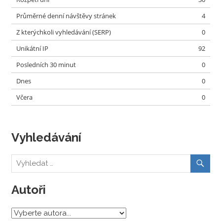
Průměrné denní návštěvy stránek
4
Z kterýchkoli vyhledávání (SERP)
0
Unikátní IP
92
Posledních 30 minut
0
Dnes
0
Včera
0
Vyhledávání
Autoři