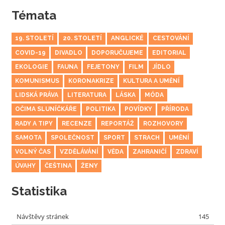
Témata
19. STOLETÍ
20. STOLETÍ
ANGLICKÉ
CESTOVÁNÍ
COVID-19
DIVADLO
DOPORUČUJEME
EDITORIAL
EKOLOGIE
FAUNA
FEJETONY
FILM
JÍDLO
KOMUNISMUS
KORONAKRIZE
KULTURA A UMĚNÍ
LIDSKÁ PRÁVA
LITERATURA
LÁSKA
MÓDA
OČIMA SLUNÍČKÁŘE
POLITIKA
POVÍDKY
PŘÍRODA
RADY A TIPY
RECENZE
REPORTÁŽ
ROZHOVORY
SAMOTA
SPOLEČNOST
SPORT
STRACH
UMĚNÍ
VOLNÝ ČAS
VZDĚLÁVÁNÍ
VĚDA
ZAHRANIČÍ
ZDRAVÍ
ÚVAHY
ČEŠTINA
ŽENY
Statistika
Návštěvy stránek
145