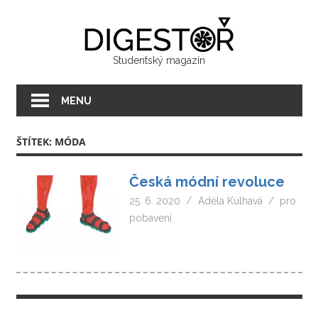
Přeskočit
Digest
na
text
Studentský magazín
MENU
ŠTÍTEK:
MÓDA
Česká módní revoluce
25. 6. 2020
Adéla Kulhavá
pro
pobavení