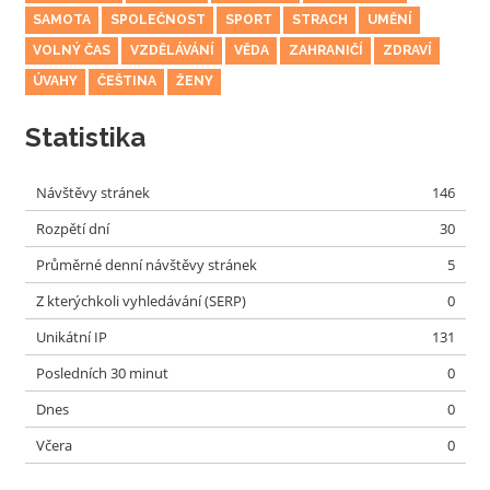
SAMOTA
SPOLEČNOST
SPORT
STRACH
UMĚNÍ
VOLNÝ ČAS
VZDĚLÁVÁNÍ
VĚDA
ZAHRANIČÍ
ZDRAVÍ
ÚVAHY
ČEŠTINA
ŽENY
Statistika
Návštěvy stránek
146
Rozpětí dní
30
Průměrné denní návštěvy stránek
5
Z kterýchkoli vyhledávání (SERP)
0
Unikátní IP
131
Posledních 30 minut
0
Dnes
0
Včera
0