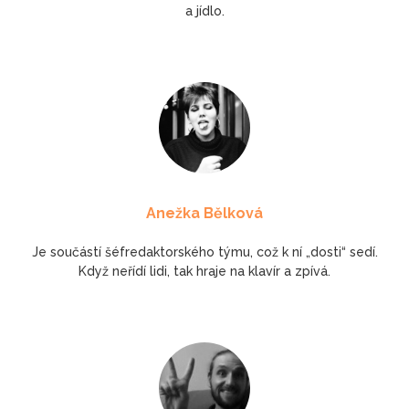
a jídlo.
Anežka Bělková
Je součástí šéfredaktorského týmu, což k ní „dosti“ sedí.
Když neřídí lidi, tak hraje na klavír a zpívá.