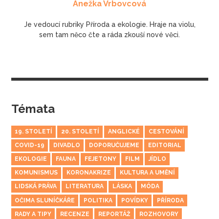
Anežka Vrbovcová
Je vedoucí rubriky Příroda a ekologie. Hraje na violu,
sem tam něco čte a ráda zkouší nové věci.
Témata
19. STOLETÍ
20. STOLETÍ
ANGLICKÉ
CESTOVÁNÍ
COVID-19
DIVADLO
DOPORUČUJEME
EDITORIAL
EKOLOGIE
FAUNA
FEJETONY
FILM
JÍDLO
KOMUNISMUS
KORONAKRIZE
KULTURA A UMĚNÍ
LIDSKÁ PRÁVA
LITERATURA
LÁSKA
MÓDA
OČIMA SLUNÍČKÁŘE
POLITIKA
POVÍDKY
PŘÍRODA
RADY A TIPY
RECENZE
REPORTÁŽ
ROZHOVORY