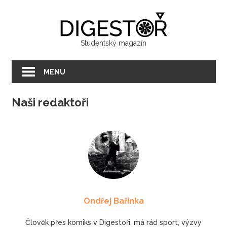
Přeskočit
Digest
na
text
Studentský magazín
MENU
Naši redaktoři
Ondřej Bařinka
Člověk přes komiks v Digestoři, má rád sport, výzvy