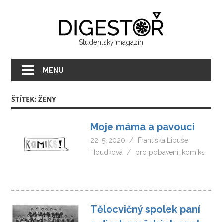
Přeskočit
Digest
na
text
Studentský magazín
MENU
ŠTÍTEK:
ŽENY
Moje máma a pavouci
22. 5. 2020
Františka Libuše
Houdková
pro pobavení
,
komiks
Tělocvičný spolek paní