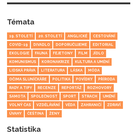
Témata
19. STOLETÍ
20. STOLETÍ
ANGLICKÉ
CESTOVÁNÍ
COVID-19
DIVADLO
DOPORUČUJEME
EDITORIAL
EKOLOGIE
FAUNA
FEJETONY
FILM
JÍDLO
KOMUNISMUS
KORONAKRIZE
KULTURA A UMĚNÍ
LIDSKÁ PRÁVA
LITERATURA
LÁSKA
MÓDA
OČIMA SLUNÍČKÁŘE
POLITIKA
POVÍDKY
PŘÍRODA
RADY A TIPY
RECENZE
REPORTÁŽ
ROZHOVORY
SAMOTA
SPOLEČNOST
SPORT
STRACH
UMĚNÍ
VOLNÝ ČAS
VZDĚLÁVÁNÍ
VĚDA
ZAHRANIČÍ
ZDRAVÍ
ÚVAHY
ČEŠTINA
ŽENY
Statistika