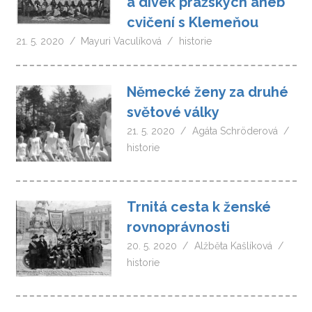
a dívek pražských aneb
cvičení s Klemeňou
21. 5. 2020
Mayuri Vaculíková
historie
Německé ženy za druhé
světové války
21. 5. 2020
Agáta Schröderová
historie
Trnitá cesta k ženské
rovnoprávnosti
20. 5. 2020
Alžběta Kašlíková
historie