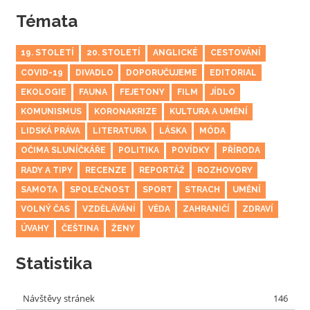
Témata
19. STOLETÍ
20. STOLETÍ
ANGLICKÉ
CESTOVÁNÍ
COVID-19
DIVADLO
DOPORUČUJEME
EDITORIAL
EKOLOGIE
FAUNA
FEJETONY
FILM
JÍDLO
KOMUNISMUS
KORONAKRIZE
KULTURA A UMĚNÍ
LIDSKÁ PRÁVA
LITERATURA
LÁSKA
MÓDA
OČIMA SLUNÍČKÁŘE
POLITIKA
POVÍDKY
PŘÍRODA
RADY A TIPY
RECENZE
REPORTÁŽ
ROZHOVORY
SAMOTA
SPOLEČNOST
SPORT
STRACH
UMĚNÍ
VOLNÝ ČAS
VZDĚLÁVÁNÍ
VĚDA
ZAHRANIČÍ
ZDRAVÍ
ÚVAHY
ČEŠTINA
ŽENY
Statistika
Návštěvy stránek
146