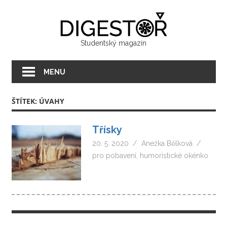
Přeskočit
Digest
na
text
Studentský magazín
MENU
ŠTÍTEK:
ÚVAHY
Třísky
20. 5. 2020
Anežka Bělková
pro pobavení
,
humoristické okénko