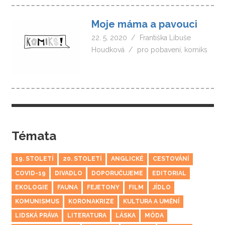
Moje máma a pavouci
22. 5. 2020
Františka Libuše
Houdková
pro pobavení
,
komiks
Témata
19. STOLETÍ
20. STOLETÍ
ANGLICKÉ
CESTOVÁNÍ
COVID-19
DIVADLO
DOPORUČUJEME
EDITORIAL
EKOLOGIE
FAUNA
FEJETONY
FILM
JÍDLO
KOMUNISMUS
KORONAKRIZE
KULTURA A UMĚNÍ
LIDSKÁ PRÁVA
LITERATURA
LÁSKA
MÓDA