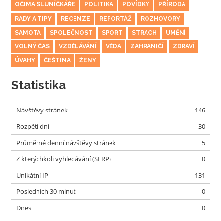
OČIMA SLUNÍČKÁŘE
POLITIKA
POVÍDKY
PŘÍRODA
RADY A TIPY
RECENZE
REPORTÁŽ
ROZHOVORY
SAMOTA
SPOLEČNOST
SPORT
STRACH
UMĚNÍ
VOLNÝ ČAS
VZDĚLÁVÁNÍ
VĚDA
ZAHRANIČÍ
ZDRAVÍ
ÚVAHY
ČEŠTINA
ŽENY
Statistika
Návštěvy stránek
146
Rozpětí dní
30
Průměrné denní návštěvy stránek
5
Z kterýchkoli vyhledávání (SERP)
0
Unikátní IP
131
Posledních 30 minut
0
Dnes
0