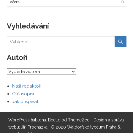
Včera
0
Vyhledávání
Autoři
Naši redaktoři
O časopisu
Jak přispívat
WordPress šablona: Beetle od ThemeZee.
| Design a správa
webu:
Jiří Procházka
| © 2020 Waldorfské lyceum Praha &