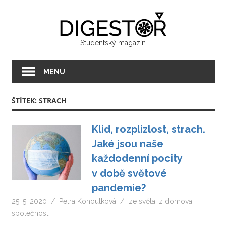
Přeskočit
Digest
na
text
Studentský magazín
MENU
ŠTÍTEK:
STRACH
Klid, rozplizlost, strach.
Jaké jsou naše
každodenní pocity
v době světové
pandemie?
25. 5. 2020
Petra Kohoutková
ze světa
,
z domova
,
společnost