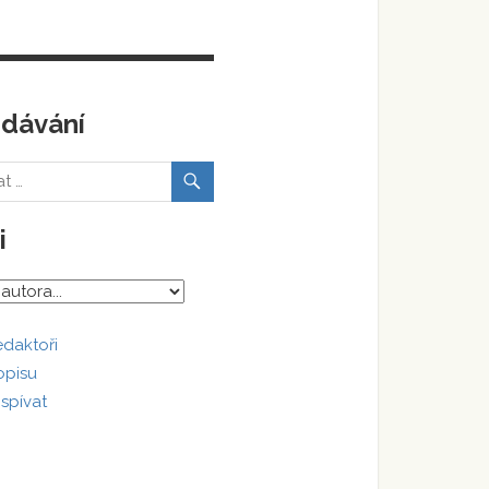
edávání
i
edaktoři
opisu
ispívat