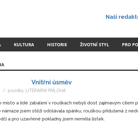
Naši redakt
A
KULTURA
HISTORIE
ŽIVOTNÍ STYL
PRO P
HA
Vnitřní úsměv
á
povídky
,
LITERÁRNÍ PŘÍLOHA
 místo a lidé zabalení v rouškách nebyli dost zajímavým cílem 
ké námaze jsem stěží odolávala spánku, rouškou přidušená z ned
ůvodčí a pro uzavřené pokladny jsem neměla lístek.