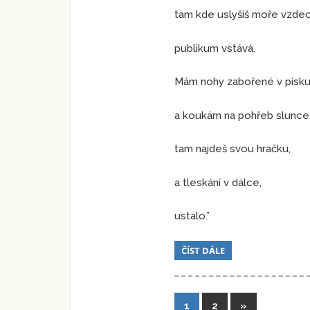
tam kde uslyšíš moře vzdec
publikum vstává.
Mám nohy zabořené v písku
a koukám na pohřeb slunce
tam najdeš svou hračku,
a tleskání v dálce,
ustalo.”
ČÍST DÁLE
Stránkování
Další
1
2
»