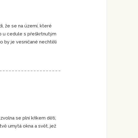
i, že se na území, které
lup u cedule s přeškrtnutým
ko by je vesničané nechtěli
zvolna se plní křikem dětí,
tvě umytá okna a svět, jež