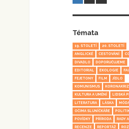
příspěvky
příspěvků
Témata
19. STOLETÍ
20. STOLETÍ
ANGLICKÉ
CESTOVÁNÍ
C
DIVADLO
DOPORUČUJEME
EDITORIAL
EKOLOGIE
FA
FEJETONY
FILM
JÍDLO
KOMUNISMUS
KORONAKRIZ
KULTURA A UMĚNÍ
LIDSKÁ P
LITERATURA
LÁSKA
MÓD
OČIMA SLUNÍČKÁŘE
POLITI
POVÍDKY
PŘÍRODA
RADY A
RECENZE
REPORTÁŽ
ROZ