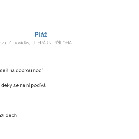
Pláž
ová
povídky
,
LITERÁRNÍ PŘÍLOHA
áseň na dobrou noc.”
deky se na ní podívá.
zí dech,