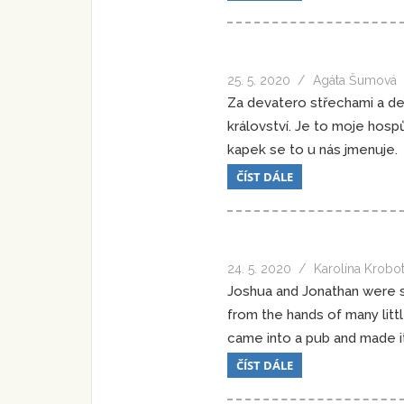
25. 5. 2020
Agáta Šumová
Za devatero střechami a de
království. Je to moje hosp
kapek se to u nás jmenuje.
ČÍST DÁLE
24. 5. 2020
Karolína Krobo
Joshua and Jonathan were sit
from the hands of many littl
came into a pub and made it
ČÍST DÁLE