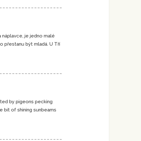
 náplavce, je jedno malé
o přestanu být mladá. U Tří
fested by pigeons pecking
tle bit of shining sunbeams