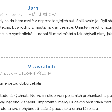
Jarní
vá
povídky
,
LITERÁRNÍ PŘÍLOHA
na druhém místě v espézetce jejich aut. Sbližovalo je. Byli rád
polečně. Dvě rodiny z města na kraji vesnice. Umístění jejich cha
, ale symbolické — nepatřili mezi místní a tak obývali okraj, ja
V závratích
povídky
,
LITERÁRNÍ PŘÍLOHA
 jsme celou dobu čekali?
studená kýchnutí. Nervózní ulice voní po jarních přeháňkách a po
jí něčeho k snědku. Impozantní májky už dávno vystřídala čers
clonu své nehybnosti, začíná pučet jako druhá fáze jara.