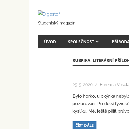
Přeskočit
na
Digestoř
text
Studentský magazín
ÚVOD
SPOLEČNOST
PŘÍROD
RUBRIKA:
LITERÁRNÍ PŘÍLO
25. 5. 2020
Berenika Vesel
Bylo horko, u okýnka nebylo
pozorování. Po delší fyzic
kyslíku. Měl ještě přijít pr
ČÍST DÁLE