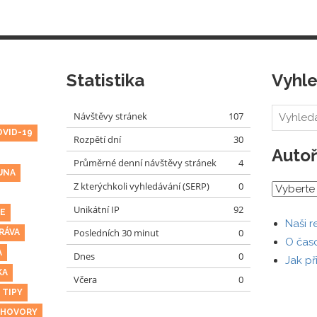
Statistika
Vyhl
Návštěvy stránek
107
OVID-19
Rozpětí dní
30
Autoř
Průměrné denní návštěvy stránek
4
UNA
Z kterýchkoli vyhledávání (SERP)
0
Unikátní IP
92
E
Naši r
Posledních 30 minut
0
RÁVA
O čas
A
Dnes
0
Jak př
KA
Včera
0
 TIPY
HOVORY