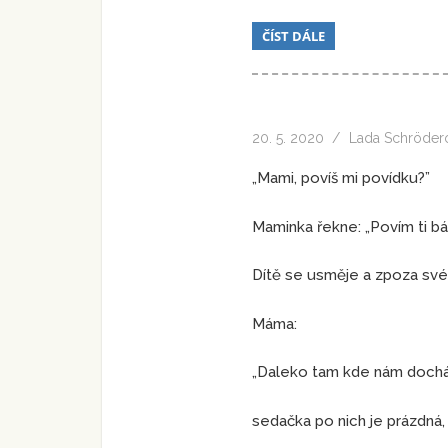
ČÍST DÁLE
20. 5. 2020
Lada Schröder
„Mami, povíš mi povídku?”
Maminka řekne: „Povím ti b
Dítě se usměje a zpoza své 
Máma:
„Daleko tam kde nám dochá
sedačka po nich je prázdná,