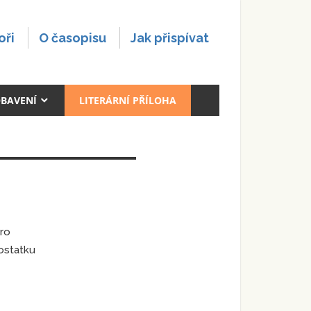
oři
O časopisu
Jak přispívat
OBAVENÍ
LITERÁRNÍ PŘÍLOHA
pro
ostatku