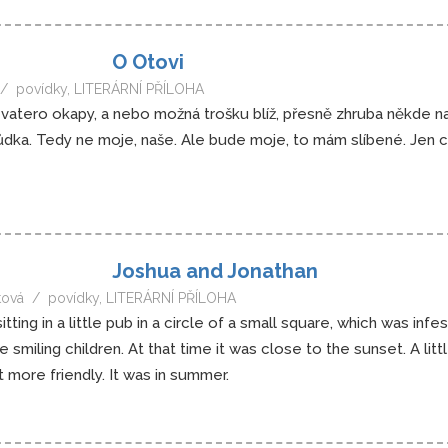
O Otovi
povídky
,
LITERÁRNÍ PŘÍLOHA
vatero okapy, a nebo možná trošku blíž, přesně zhruba někde na
ůdka. Tedy ne moje, naše. Ale bude moje, to mám slíbené. Jen c
Joshua and Jonathan
tová
povídky
,
LITERÁRNÍ PŘÍLOHA
ting in a little pub in a circle of a small square, which was in
e smiling children. At that time it was close to the sunset. A lit
 more friendly. It was in summer.