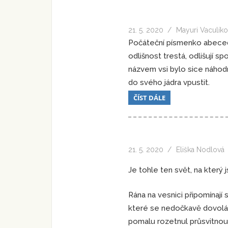
21. 5. 2020
Mayuri Vaculíko
Počáteční písmenko abecedy 
odlišnost trestá, odlišují s
názvem vsi bylo sice náhodné
do svého jádra vpustit.
ČÍST DÁLE
21. 5. 2020
Eliška Nodlová
Je tohle ten svět, na který
Rána na vesnici připomínají 
které se nedočkavě dovoláva
pomalu rozetnul průsvitnou 