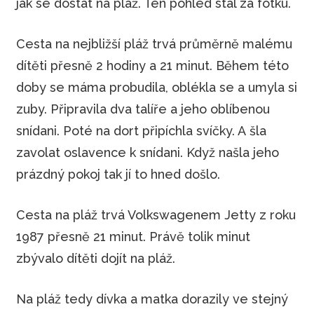
jak se dostat na pláž. Ten pohled stál za fotku.
Cesta na nejbližší pláž trvá průměrně malému
dítěti přesně 2 hodiny a 21 minut. Během této
doby se máma probudila, oblékla se a umyla si
zuby. Připravila dva talíře a jeho oblíbenou
snídani. Poté na dort připíchla svíčky. A šla
zavolat oslavence k snídani. Když našla jeho
prázdný pokoj tak jí to hned došlo.
Cesta na pláž trvá Volkswagenem Jetty z roku
1987 přesně 21 minut. Právě tolik minut
zbývalo dítěti dojít na pláž.
Na pláž tedy dívka a matka dorazily ve stejný