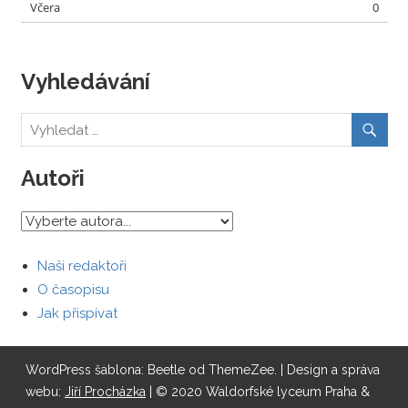
Včera
0
Vyhledávání
Autoři
Naši redaktoři
O časopisu
Jak přispívat
WordPress šablona: Beetle od ThemeZee.
| Design a správa
webu:
Jiří Procházka
| © 2020 Waldorfské lyceum Praha &