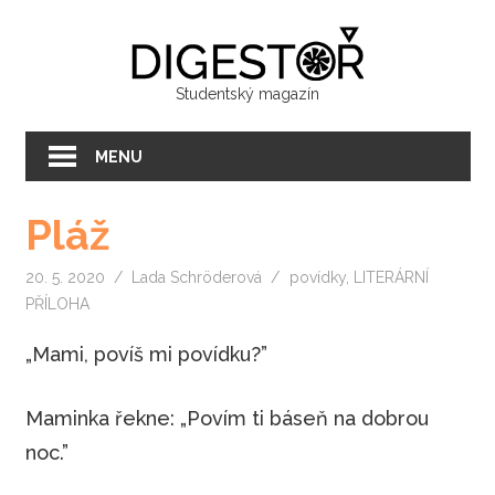
Přeskočit
Digest
na
text
Studentský magazín
MENU
Pláž
20. 5. 2020
Lada Schröderová
povídky
,
LITERÁRNÍ
PŘÍLOHA
„Mami, povíš mi povídku?”
Maminka řekne: „Povím ti báseň na dobrou
noc.”