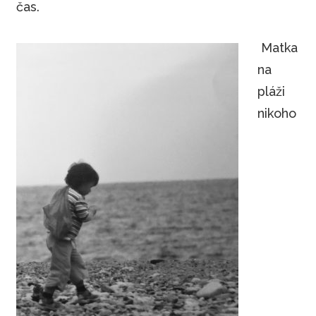
čas.
Matka
na
pláži
nikoho