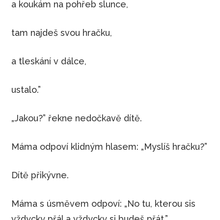
a koukám na pohřeb slunce,
tam najdeš svou hračku,
a tleskání v dálce,
ustalo.”
„Jakou?” řekne nedočkavě dítě.
Máma odpoví klidným hlasem: „Myslíš hračku?”
Dítě přikývne.
Máma s úsměvem odpoví: „No tu, kterou sis
vždycky přál a vždycky si budeš přát.”