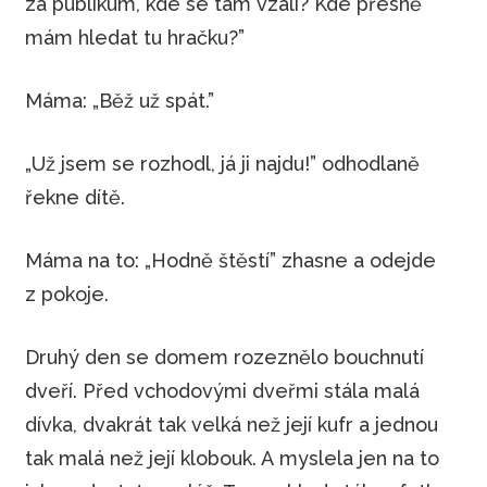
za publikum, kde se tam vzali? Kde přesně
mám hledat tu hračku?”
Máma: „Běž už spát.”
„Už jsem se rozhodl, já ji najdu!” odhodlaně
řekne dítě.
Máma na to: „Hodně štěstí” zhasne a odejde
z pokoje.
Druhý den se domem rozeznělo bouchnutí
dveří. Před vchodovými dveřmi stála malá
dívka, dvakrát tak velká než její kufr a jednou
tak malá než její klobouk. A myslela jen na to