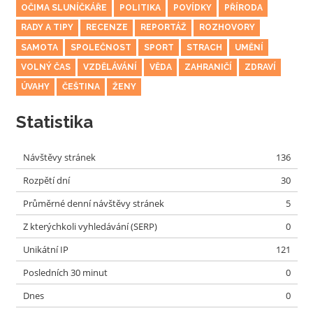
OČIMA SLUNÍČKÁŘE
POLITIKA
POVÍDKY
PŘÍRODA
RADY A TIPY
RECENZE
REPORTÁŽ
ROZHOVORY
SAMOTA
SPOLEČNOST
SPORT
STRACH
UMĚNÍ
VOLNÝ ČAS
VZDĚLÁVÁNÍ
VĚDA
ZAHRANIČÍ
ZDRAVÍ
ÚVAHY
ČEŠTINA
ŽENY
Statistika
Návštěvy stránek
136
Rozpětí dní
30
Průměrné denní návštěvy stránek
5
Z kterýchkoli vyhledávání (SERP)
0
Unikátní IP
121
Posledních 30 minut
0
Dnes
0