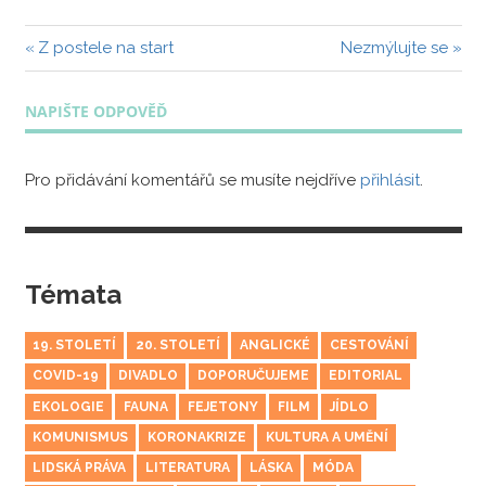
Navigace
Předchozí
Další
Z postele na start
Nezmýlujte se
příspěvek:
příspěvek:
pro
NAPIŠTE ODPOVĚĎ
příspěvek
Pro přidávání komentářů se musíte nejdříve
přihlásit
.
Témata
19. STOLETÍ
20. STOLETÍ
ANGLICKÉ
CESTOVÁNÍ
COVID-19
DIVADLO
DOPORUČUJEME
EDITORIAL
EKOLOGIE
FAUNA
FEJETONY
FILM
JÍDLO
KOMUNISMUS
KORONAKRIZE
KULTURA A UMĚNÍ
LIDSKÁ PRÁVA
LITERATURA
LÁSKA
MÓDA