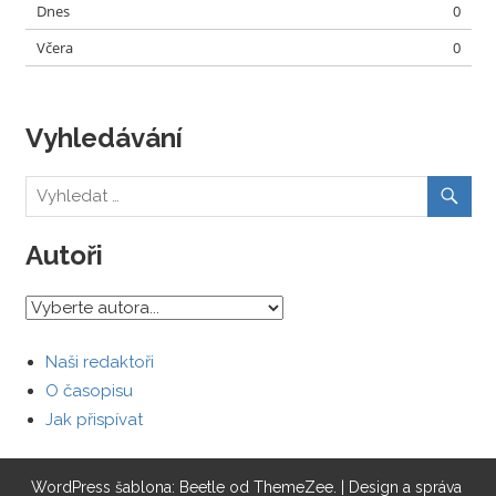
Dnes
0
Včera
0
Vyhledávání
Autoři
Naši redaktoři
O časopisu
Jak přispívat
WordPress šablona: Beetle od ThemeZee.
| Design a správa