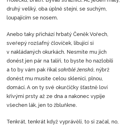
druhý veliký, oba úplně stejní, se suchým,
loupajícím se nosem.
Anebo taky přichází hrbatý Čeněk Vořech,
sveřepý rozšafný človíček, libující si
v nakládaných okurkách. Nesmíte mu jich
donést jen pár na talíři, to byste ho nazlobili
a to by vám pak říkal
sakrblé ženská
, nýbrž
donést mu musíte celou sklenici, plnou,
domácí. A on ty své okurčičky šťastně loví
křivými prsty až ze dna a nakonec vypije
všechen lák, jen to žbluňkne.
Tenkrát, tenkrát když vyprávěli, to si začal, no,