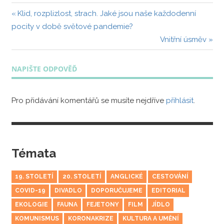
Navigace
Předchozí
Klid, rozplizlost, strach. Jaké jsou naše každodenní
příspěvek:
pocity v době světové pandemie?
pro
Další
Vnitřní úsměv
příspěvek
příspěvek:
NAPIŠTE ODPOVĚĎ
Pro přidávání komentářů se musíte nejdříve
přihlásit
.
Témata
19. STOLETÍ
20. STOLETÍ
ANGLICKÉ
CESTOVÁNÍ
COVID-19
DIVADLO
DOPORUČUJEME
EDITORIAL
EKOLOGIE
FAUNA
FEJETONY
FILM
JÍDLO
KOMUNISMUS
KORONAKRIZE
KULTURA A UMĚNÍ