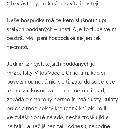
Obzvláště ty, co k nám zavítají častěji.
Naše hospůdka má celkem slušnou tlupu
stálých poddaných – hostí. A je to tlupa velmi
pestrá. Mě i paní hospodské se jen tak
neomrzí.
Jedním z nejstálejších poddaných je
mrzoutský Miloš Vacek. On je tím, kdo si
povětšinou nedá nic k pití, zato do sebe cpe
jednu svíčkovou za druhou, nemá li hlad,
zažádá o smažený hermelín. Má tlustý, kulatý
břuch a moc pěkný kroucený knírek. Je li
ve zvlášť dobré náladě, nechá trošku jídla
na talíři, a než já ten talíř odnesu, nabodne