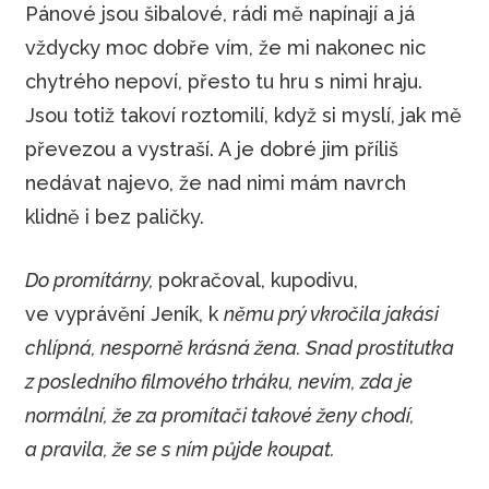
Pánové jsou šibalové, rádi mě napínají a já
vždycky moc dobře vím, že mi nakonec nic
chytrého nepoví, přesto tu hru s nimi hraju.
Jsou totiž takoví roztomilí, když si myslí, jak mě
převezou a vystraší. A je dobré jim příliš
nedávat najevo, že nad nimi mám navrch
klidně i bez paličky.
Do promítárny,
pokračoval, kupodivu,
ve vyprávění Jeník, k
němu prý vkročila jakási
chlípná, nesporně krásná žena. Snad prostitutka
z posledního filmového trháku, nevím, zda je
normální, že za promítači takové ženy chodí,
a pravila, že se s ním půjde koupat.