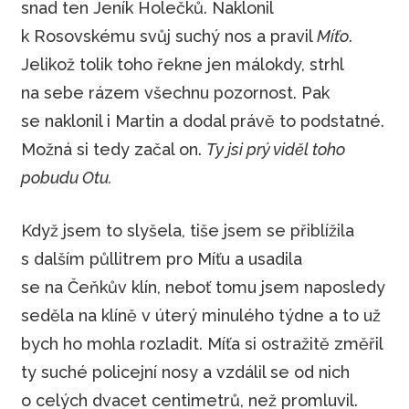
snad ten Jeník Holečků. Naklonil
k Rosovskému svůj suchý nos a pravil
Míťo
.
Jelikož tolik toho řekne jen málokdy, strhl
na sebe rázem všechnu pozornost. Pak
se naklonil i Martin a dodal právě to podstatné.
Možná si tedy začal on.
Ty jsi prý viděl toho
pobudu Otu.
Když jsem to slyšela, tiše jsem se přiblížila
s dalším půllitrem pro Míťu a usadila
se na Čeňkův klín, neboť tomu jsem naposledy
seděla na klíně v úterý minulého týdne a to už
bych ho mohla rozladit. Míťa si ostražitě změřil
ty suché policejní nosy a vzdálil se od nich
o celých dvacet centimetrů, než promluvil.