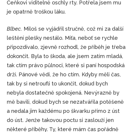
Čeňkovi viditelně oschly rty. Potřela jsem mu
je opatrně troškou láku.
Blbec.
Miloš se vyjádřil stručně, což mi za další
leštění plešky nestálo. Míťa, neboť se rychle
připozdívalo, zjevně rozhodl, že příběh je třeba
dokončit. Byla to škoda, ale jsem zatím mladá,
tak ctím právo půlnoci, které si paní hospodská
drží. Pánové vědí, že ho ctím. Kdyby měli čas,
tak by si netroufli to ukončit, dokud bych
nebyla dostatečně spokojená. Nevýrazně by
mě bavili, dokud bych se nezatvářila potěšeně
a nedala jim každému po škvarku přímo z úst
do úst. Jenže takovou poctu si zaslouží jen
některé příběhy. Ty, které mám čas pořádně