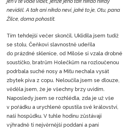
jen v té vodě vidět, jenže jeho tak nikdo nikdy
neviděl. A tak ani nikdo neví, jaké to je, Otu, pana
Žilce, doma pohostit.
Tím tehdejší večer skončil. Uklidila jsem tudíž
se stolu, Čeňkovi slavnostně udeřila
do prázdné sklenice, od Miloše si vzala drobné
soustíčko, bratrům Holečkům na rozloučenou
podrbala suché nosy a Míťu nechala vysát
zbytek piva z copu. Neloučila jsem se dlouze,
věděla jsem, že je všechny brzy uvidím.
Naposledy jsem se rozhlédla, zda je už vše
v pořádku a urychleně opustila své království,
naši hospůdku. V tuhle hodinu zůstávají
výhradně ti nejvěrnější poddaní a paní