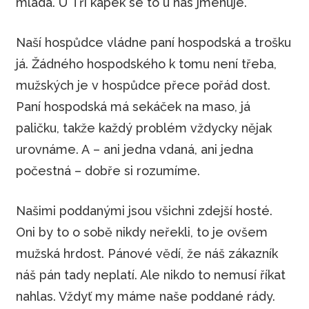
mladá. U Tří kapek se to u nás jmenuje.
Naší hospůdce vládne paní hospodská a trošku
já. Žádného hospodského k tomu není třeba,
mužských je v hospůdce přece pořád dost.
Paní hospodská má sekáček na maso, já
paličku, takže každý problém vždycky nějak
urovnáme. A – ani jedna vdaná, ani jedna
počestná – dobře si rozumíme.
Našimi poddanými jsou všichni zdejší hosté.
Oni by to o sobě nikdy neřekli, to je ovšem
mužská hrdost. Pánové vědí, že náš zákazník
náš pán tady neplatí. Ale nikdo to nemusí říkat
nahlas. Vždyť my máme naše poddané rády.