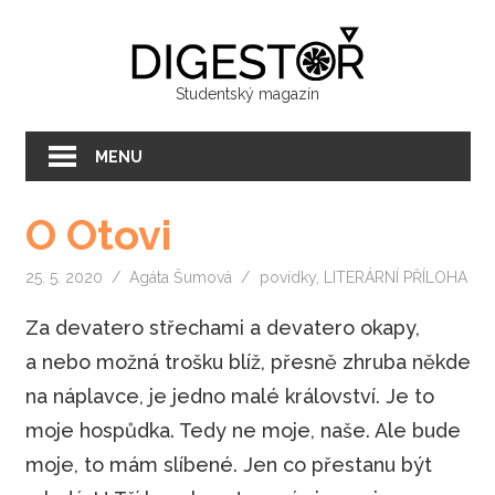
Přeskočit
Digest
na
text
Studentský magazín
MENU
O Otovi
25. 5. 2020
Agáta Šumová
povídky
,
LITERÁRNÍ PŘÍLOHA
Za devatero střechami a devatero okapy,
a nebo možná trošku blíž, přesně zhruba někde
na náplavce, je jedno malé království. Je to
moje hospůdka. Tedy ne moje, naše. Ale bude
moje, to mám slíbené. Jen co přestanu být