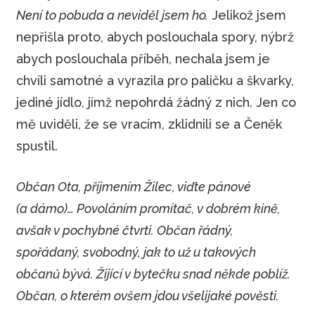
Není to pobuda a neviděl jsem ho.
Jelikož jsem
nepřišla proto, abych poslouchala spory, nýbrž
abych poslouchala příběh, nechala jsem je
chvíli samotné a vyrazila pro paličku a škvarky,
jediné jídlo, jímž nepohrdá žádný z nich. Jen co
mě uviděli, že se vracím, zklidnili se a Čeněk
spustil.
Občan Ota, příjmením Žilec, viďte pánové
(a dámo)… Povoláním promítač, v dobrém kině,
avšak v pochybné čtvrti. Občan řádný,
spořádaný, svobodný, jak to už u takových
občanů bývá. Žijící v bytečku snad někde poblíž.
Občan, o kterém ovšem jdou všelijaké pověsti.