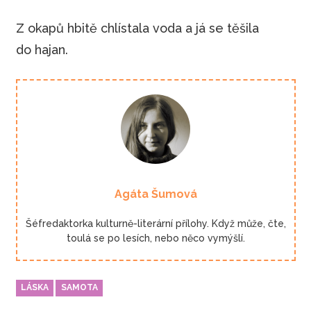
Z okapů hbitě chlístala voda a já se těšila
do hajan.
Agáta Šumová
Šéfredaktorka kulturně-literární přílohy. Když může, čte,
toulá se po lesích, nebo něco vymýšlí.
LÁSKA
SAMOTA