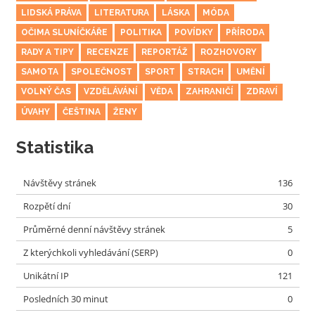
LIDSKÁ PRÁVA
LITERATURA
LÁSKA
MÓDA
OČIMA SLUNÍČKÁŘE
POLITIKA
POVÍDKY
PŘÍRODA
RADY A TIPY
RECENZE
REPORTÁŽ
ROZHOVORY
SAMOTA
SPOLEČNOST
SPORT
STRACH
UMĚNÍ
VOLNÝ ČAS
VZDĚLÁVÁNÍ
VĚDA
ZAHRANIČÍ
ZDRAVÍ
ÚVAHY
ČEŠTINA
ŽENY
Statistika
Návštěvy stránek
136
Rozpětí dní
30
Průměrné denní návštěvy stránek
5
Z kterýchkoli vyhledávání (SERP)
0
Unikátní IP
121
Posledních 30 minut
0