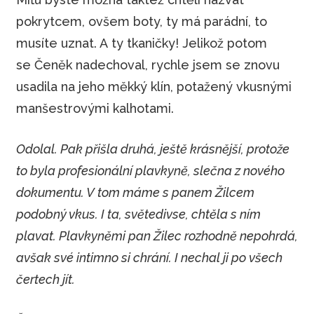
pokrytcem, ovšem boty, ty má parádní, to
musíte uznat. A ty tkaničky! Jelikož potom
se Čeněk nadechoval, rychle jsem se znovu
usadila na jeho měkký klín, potažený vkusnými
manšestrovými kalhotami.
Odolal. Pak přišla druhá, ještě krásnější, protože
to byla profesionální plavkyně, slečna z nového
dokumentu. V tom máme s panem Žilcem
podobný vkus. I ta, světedivse, chtěla s ním
plavat. Plavkyněmi pan Žilec rozhodně nepohrdá,
avšak své intimno si chrání. I nechal ji po všech
čertech jít.