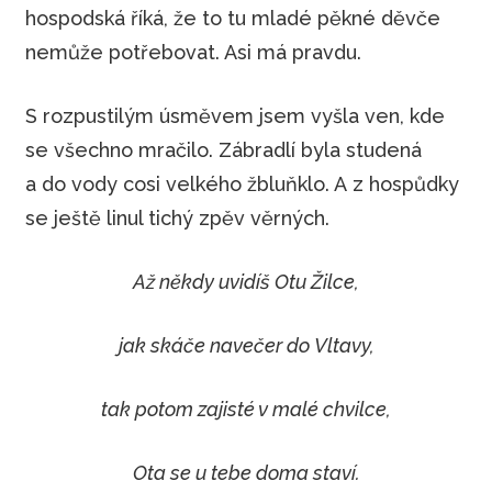
hospodská říká, že to tu mladé pěkné děvče
nemůže potřebovat. Asi má pravdu.
S rozpustilým úsměvem jsem vyšla ven, kde
se všechno mračilo. Zábradlí byla studená
a do vody cosi velkého žbluňklo. A z hospůdky
se ještě linul tichý zpěv věrných.
Až někdy uvidíš Otu Žilce,
jak skáče navečer do Vltavy,
tak potom zajisté v malé chvilce,
Ota se u tebe doma staví.