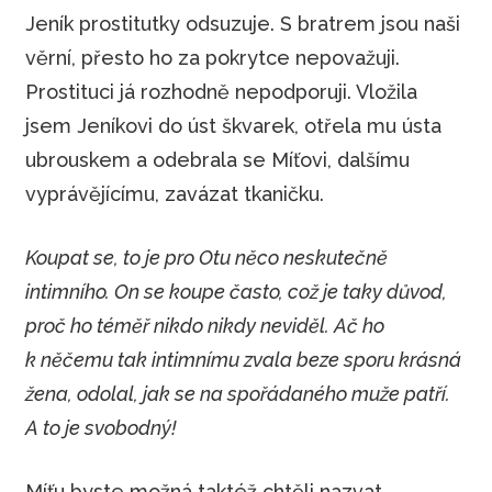
Jeník prostitutky odsuzuje. S bratrem jsou naši
věrní, přesto ho za pokrytce nepovažuji.
Prostituci já rozhodně nepodporuji. Vložila
jsem Jeníkovi do úst škvarek, otřela mu ústa
ubrouskem a odebrala se Míťovi, dalšímu
vyprávějícímu, zavázat tkaničku.
Koupat se, to je pro Otu něco neskutečně
intimního. On se koupe často, což je taky důvod,
proč ho téměř nikdo nikdy neviděl. Ač ho
k něčemu tak intimnímu zvala beze sporu krásná
žena, odolal, jak se na spořádaného muže patří.
A to je svobodný!
Míťu byste možná taktéž chtěli nazvat