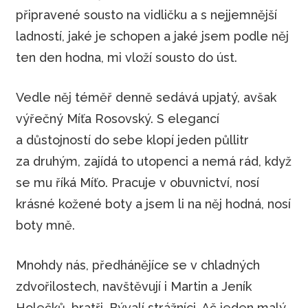
připravené sousto na vidličku a s nejjemnější
ladností, jaké je schopen a jaké jsem podle něj
ten den hodna, mi vloží sousto do úst.
Vedle něj téměř denně sedává upjatý, avšak
výřečný Míťa Rosovský. S elegancí
a důstojností do sebe klopí jeden půllitr
za druhým, zajídá to utopenci a nemá rád, když
se mu říká Míťo. Pracuje v obuvnictví, nosí
krásné kožené boty a jsem li na něj hodná, nosí
boty mně.
Mnohdy nás, předhánějíce se v chladných
zdvořilostech, navštěvují i Martin a Jeník
Holečků, bratři. Bývalí strážníci. Ač jeden malý,