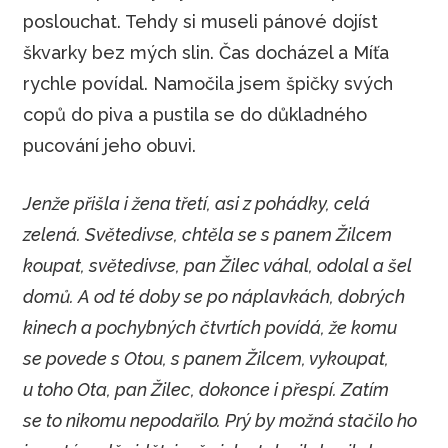
poslouchat. Tehdy si museli pánové dojíst
škvarky bez mých slin. Čas docházel a Míťa
rychle povídal. Namočila jsem špičky svých
copů do piva a pustila se do důkladného
pucování jeho obuvi.
Jenže přišla i žena třetí, asi z pohádky, celá
zelená. Světedivse, chtěla se s panem Žilcem
koupat, světedivse, pan Žilec váhal, odolal a šel
domů. A od té doby se po náplavkách, dobrých
kinech a pochybných čtvrtích povídá, že komu
se povede s Otou, s panem Žilcem, vykoupat,
u toho Ota, pan Žilec, dokonce i přespí. Zatím
se to nikomu nepodařilo. Prý by možná stačilo ho