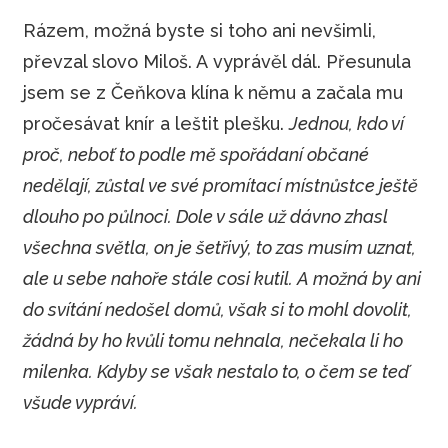
Rázem, možná byste si toho ani nevšimli,
převzal slovo Miloš. A vyprávěl dál. Přesunula
jsem se z Čeňkova klína k němu a začala mu
pročesávat knír a leštit plešku.
Jednou, kdo ví
proč, neboť to podle mě spořádaní občané
nedělají, zůstal ve své promítací místnůstce ještě
dlouho po půlnoci. Dole v sále už dávno zhasl
všechna světla, on je šetřivý, to zas musím uznat,
ale u sebe nahoře stále cosi kutil. A možná by ani
do svítání nedošel domů, však si to mohl dovolit,
žádná by ho kvůli tomu nehnala, nečekala li ho
milenka. Kdyby se však nestalo to, o čem se teď
všude vypráví.