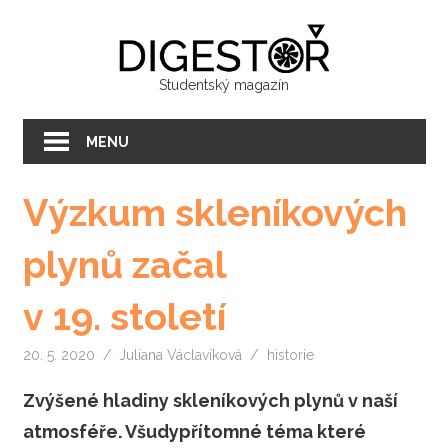
Přeskočit
Digest
na
text
Studentský magazín
MENU
Výzkum skleníkových
plynů začal
v 19. století
20. 5. 2020
Juliana Václavíková
historie
Zvýšené hladiny skleníkových plynů v naší
atmosféře. Všudypřítomné téma které