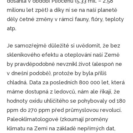
dosáhla v období Pliocénu (5,33 mil. – 2,58
milionu let zpět) a díky ní se na naší planetě
děly četné změny v rámci fauny, flóry, teploty
atp.
Je samozřejmě důležité si uvědomit, že bez
skleníkového efektu a oteplování naší Země
by pravděpodobně nevznikl život (alespoň ne
v dnešní podobě), protože by byla příliš
chladná. Data za posledních 800 000 let, která
máme dostupná z ledovců, nám ale říkají, že
hodnoty oxidu uhličitého se pohybovaly od 180
ppm do 270 ppm před průmyslovou revolucí.
Paleoklimatologové (zkoumají proměny
klimatu na Zemi na základě nepřímých dat,