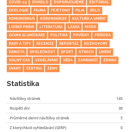
COVID-19
DIVADLO
DOPORUČUJEME
EDITORIAL
EKOLOGIE
FAUNA
FEJETONY
FILM
JÍDLO
KOMUNISMUS
KORONAKRIZE
KULTURA A UMĚNÍ
LIDSKÁ PRÁVA
LITERATURA
LÁSKA
MÓDA
OČIMA SLUNÍČKÁŘE
POLITIKA
POVÍDKY
PŘÍRODA
RADY A TIPY
RECENZE
REPORTÁŽ
ROZHOVORY
SAMOTA
SPOLEČNOST
SPORT
STRACH
UMĚNÍ
VOLNÝ ČAS
VZDĚLÁVÁNÍ
VĚDA
ZAHRANIČÍ
ZDRAVÍ
ÚVAHY
ČEŠTINA
ŽENY
Statistika
Návštěvy stránek
145
Rozpětí dní
30
Průměrné denní návštěvy stránek
5
Z kterýchkoli vyhledávání (SERP)
0