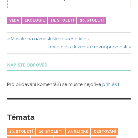
VĚDA
EKOLOGIE
19. STOLETÍ
20. STOLETÍ
Navigace
Předchozí
Masakr na náměstí Nebeského klidu
příspěvek:
Další
Trnitá cesta k ženské rovnoprávnosti
pro
příspěvek:
příspěvek
NAPIŠTE ODPOVĚĎ
Pro přidávání komentářů se musíte nejdříve
přihlásit
.
Témata
19. STOLETÍ
20. STOLETÍ
ANGLICKÉ
CESTOVÁNÍ