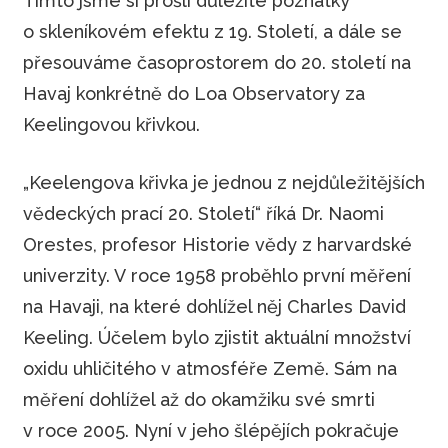
Tímto jsme si prošli důležité poznatky
o skleníkovém efektu z 19. Století, a dále se
přesouváme časoprostorem do 20. století na
Havaj konkrétně do Loa Observatory za
Keelingovou křivkou.
„Keelengova křivka je jednou z nejdůležitějších
vědeckých prací 20. Století“ říká Dr. Naomi
Orestes, profesor Historie vědy z harvardské
univerzity. V roce 1958 proběhlo první měření
na Havaji, na které dohlížel něj Charles David
Keeling. Účelem bylo zjistit aktuální množství
oxidu uhličitého v atmosféře Země. Sám na
měření dohlížel až do okamžiku své smrti
v roce 2005. Nyní v jeho šlépějích pokračuje