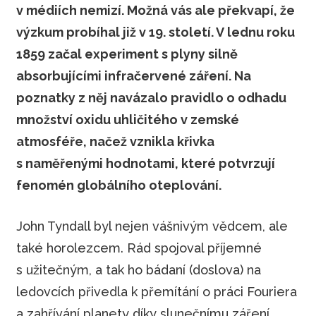
v médiích nemizí. Možná vás ale překvapí, že
výzkum probíhal již v 19. století. V lednu roku
1859 začal experiment s plyny silně
absorbujícími infračervené záření. Na
poznatky z něj navázalo pravidlo o odhadu
množství oxidu uhličitého v zemské
atmosféře, načež vznikla křivka
s naměřenými hodnotami, které potvrzují
fenomén globálního oteplování.
John Tyndall byl nejen vášnivým vědcem, ale
také horolezcem. Rád spojoval příjemné
s užitečným, a tak ho bádaní (doslova) na
ledovcích přivedla k přemítání o práci Fouriera
a zahřívání planety díky slunečnímu záření.