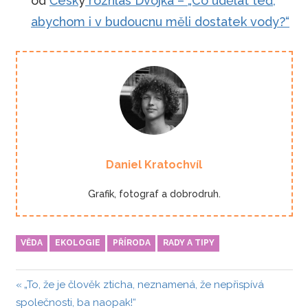
od
Česk
ý
rozhlas Dvojka – „Co udělat teď,
abychom i v budoucnu měli dostatek vody?“
Daniel Kratochvíl
Grafik, fotograf a dobrodruh.
VĚDA
EKOLOGIE
PŘÍRODA
RADY A TIPY
Navigace
Předchozí
„To, že je člověk zticha, neznamená, že nepřispívá
příspěvek:
společnosti, ba naopak!“