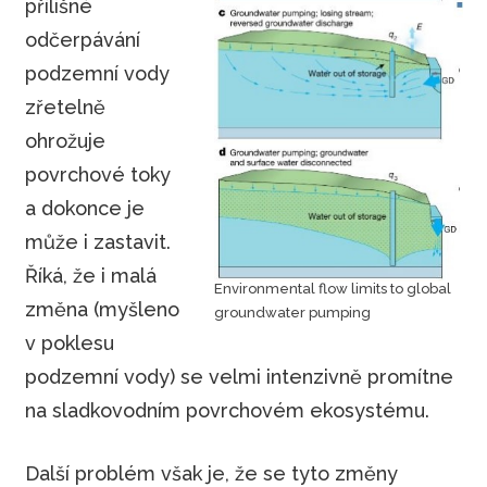
přílišné
odčerpávání
podzemní vody
zřetelně
ohrožuje
povrchové toky
a dokonce je
může i zastavit.
Říká, že i malá
Environmental flow limits to global
změna (myšleno
groundwater pumping
v poklesu
podzemní vody) se velmi intenzivně promítne
na sladkovodním povrchovém ekosystému.
Další problém však je, že se tyto změny