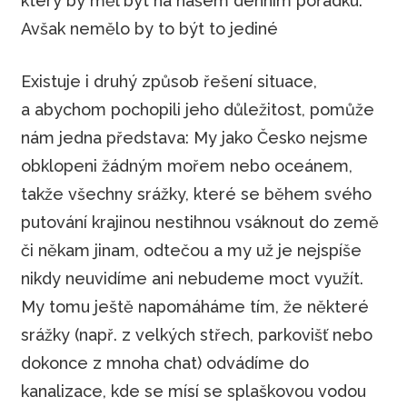
který by měl být na našem denním pořádku.
Avšak nemělo by to být to jediné
Existuje i druhý způsob řešení situace,
a abychom pochopili jeho důležitost, pomůže
nám jedna představa: My jako Česko nejsme
obklopeni žádným mořem nebo oceánem,
takže všechny srážky, které se během svého
putování krajinou nestihnou vsáknout do země
či někam jinam, odtečou a my už je nejspíše
nikdy neuvidíme ani nebudeme moct využít.
My tomu ještě napomáháme tím, že některé
srážky (např. z velkých střech, parkovišť nebo
dokonce z mnoha chat) odvádíme do
kanalizace, kde se mísí se splaškovou vodou