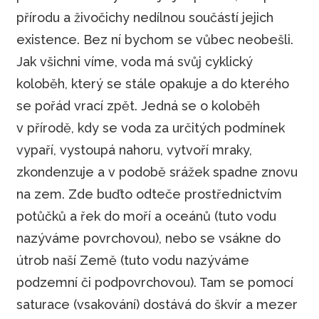
přírodu a živočichy nedílnou součástí jejich
existence. Bez ní bychom se vůbec neobešli.
Jak všichni víme, voda má svůj cyklický
koloběh, který se stále opakuje a do kterého
se pořád vrací zpět. Jedná se o koloběh
v přírodě, kdy se voda za určitých podmínek
vypaří, vystoupá nahoru, vytvoří mraky,
zkondenzuje a v podobě srážek spadne znovu
na zem. Zde buďto odteče prostřednictvím
potůčků a řek do moří a oceánů (tuto vodu
nazýváme povrchovou), nebo se vsákne do
útrob naší Země (tuto vodu nazýváme
podzemní či podpovrchovou). Tam se pomocí
saturace (vsakování) dostává do škvír a mezer