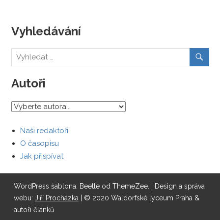
Vyhledávání
Autoři
Naši redaktoři
O časopisu
Jak přispívat
WordPress šablona: Beetle od ThemeZee.
| Design a správa
webu:
Jiří Procházka
| © 2020 Waldorfské lyceum Praha &
autoři článků