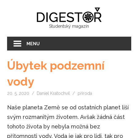
Přeskočit
Digest
na
text
Studentský magazín
MENU
Úbytek podzemní
vody
20. 5. 2020
Daniel Kratochvíl
příroda
Naše planeta Země se od ostatních planet liší
svým rozmanitým životem. Avšak žádná část
tohoto života by nebyla možná bez
přítomnosti vody. Voda je jak pro lidi, tak pro