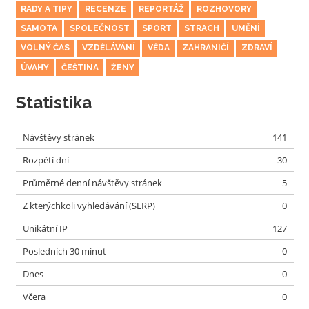
RADY A TIPY
RECENZE
REPORTÁŽ
ROZHOVORY
SAMOTA
SPOLEČNOST
SPORT
STRACH
UMĚNÍ
VOLNÝ ČAS
VZDĚLÁVÁNÍ
VĚDA
ZAHRANIČÍ
ZDRAVÍ
ÚVAHY
ČEŠTINA
ŽENY
Statistika
Návštěvy stránek
141
Rozpětí dní
30
Průměrné denní návštěvy stránek
5
Z kterýchkoli vyhledávání (SERP)
0
Unikátní IP
127
Posledních 30 minut
0
Dnes
0
Včera
0