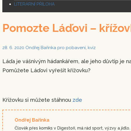
LITERÁRNÍ PŘÍLOHA
Pomozte Láďovi – křížo
28. 6. 2020
Ondřej Bařinka
pro pobavení
,
kvíz
Láďa je vášnivým hádankářem, ale jeho důvtip je na 
Pomůžete Láďovi vyřešit křížovku?
Křížovku si můžete stáhnou
zde
Ondřej Bařinka
Člověk přes komiks v Digestoři, má rád sport, výzvy a jídlo.