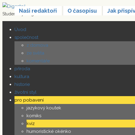
Přeskočit
Naši redaktoři
O časopisu
Jak přispí
na
Studentský magazín
Digestoř
text
Úvod
společnost
z domova
ze světa
komentáře
příroda
kultura
historie
životní styl
pro pobavení
jazykový koutek
komiks
kvíz
humoristické okénko