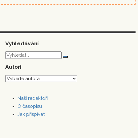
Vyhledávání
V
V
y
Autoři
y
h
h
l
l
e
e
d
Naši redaktoři
d
a
O časopisu
a
t
Jak přispívat
t
: