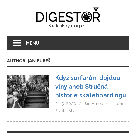
Přeskočit
Digest
na
text
Studentský magazín
MENU
AUTHOR: JAN BUREŠ
Když surfařům dojdou
vlny aneb Stručná
historie skateboardingu
21. 5. 2020
Jan Bureš
historie
,
životní styl