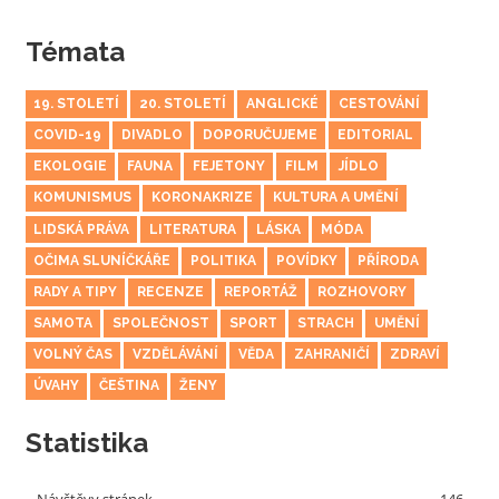
Témata
19. STOLETÍ
20. STOLETÍ
ANGLICKÉ
CESTOVÁNÍ
COVID-19
DIVADLO
DOPORUČUJEME
EDITORIAL
EKOLOGIE
FAUNA
FEJETONY
FILM
JÍDLO
KOMUNISMUS
KORONAKRIZE
KULTURA A UMĚNÍ
LIDSKÁ PRÁVA
LITERATURA
LÁSKA
MÓDA
OČIMA SLUNÍČKÁŘE
POLITIKA
POVÍDKY
PŘÍRODA
RADY A TIPY
RECENZE
REPORTÁŽ
ROZHOVORY
SAMOTA
SPOLEČNOST
SPORT
STRACH
UMĚNÍ
VOLNÝ ČAS
VZDĚLÁVÁNÍ
VĚDA
ZAHRANIČÍ
ZDRAVÍ
ÚVAHY
ČEŠTINA
ŽENY
Statistika
Návštěvy stránek
146