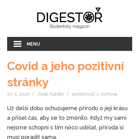
Přeskočit
Digest
na
text
Studentský magazín
MENU
Covid a jeho pozitivní
stránky
20. 5. 2020
Jonáš Kuldan
společnost
,
z domova
Už delší dobu ochuzujeme přírodu o její krásu
a přišel čas, aby se to změnilo. Když my sami
nejsme schopni s tím něco udělat, příroda si
musí poradit sama.