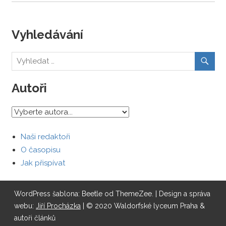
Vyhledávání
Autoři
Naši redaktoři
O časopisu
Jak přispívat
WordPress šablona: Beetle od ThemeZee.
| Design a správa
webu:
Jiří Procházka
| © 2020 Waldorfské lyceum Praha &
autoři článků