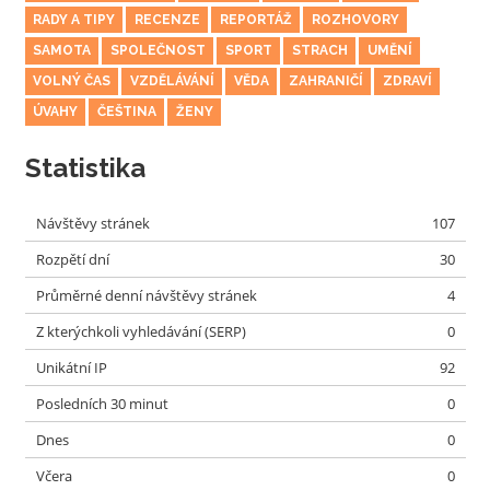
RADY A TIPY
RECENZE
REPORTÁŽ
ROZHOVORY
SAMOTA
SPOLEČNOST
SPORT
STRACH
UMĚNÍ
VOLNÝ ČAS
VZDĚLÁVÁNÍ
VĚDA
ZAHRANIČÍ
ZDRAVÍ
ÚVAHY
ČEŠTINA
ŽENY
Statistika
Návštěvy stránek
107
Rozpětí dní
30
Průměrné denní návštěvy stránek
4
Z kterýchkoli vyhledávání (SERP)
0
Unikátní IP
92
Posledních 30 minut
0
Dnes
0
Včera
0